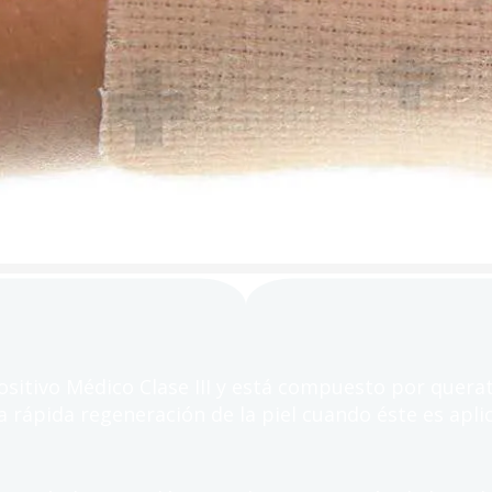
ositivo Médico Clase III y está compuesto por quer
rápida regeneración de la piel cuando éste es apli