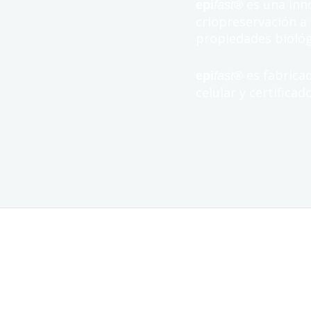
es una inno
epi
fast
®
criopreservación a
propiedades biológ
es fabricad
epi
fast
®
celular y certifica