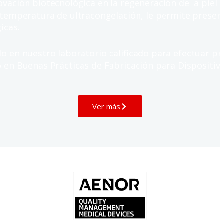
vación biotecnológica en la regeneración de la piel
 temperatura de ultracongelación, le permite preser
icas.
o en nuestro laboratorio calificado para efectuar p
do en Buenas Prácticas de Fabricación para Dispositi
Ver más