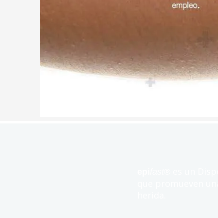
es un Disp
epi
fast
®
que promueven una 
herida.