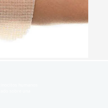
atinocitos humanos
cado sobre una