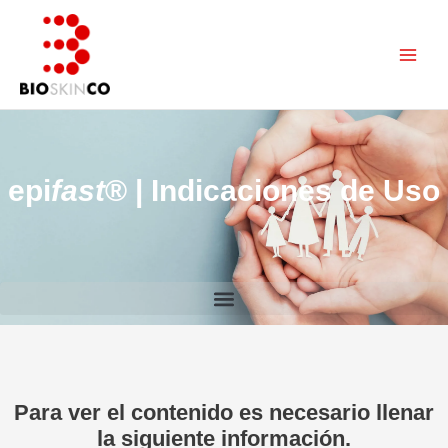
Ir
Main
al
Men
contenido
epi
fast
® | Indicaciones de Uso
Para ver el contenido es necesario llenar
la siguiente información.